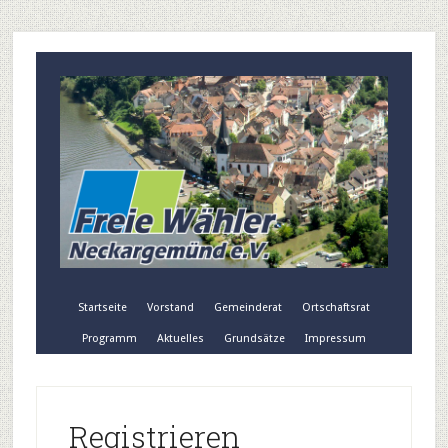
Startseite
Vorstand
Gemeinderat
Ortschaftsrat
Programm
Aktuelles
Grundsätze
Impressum
Registrieren