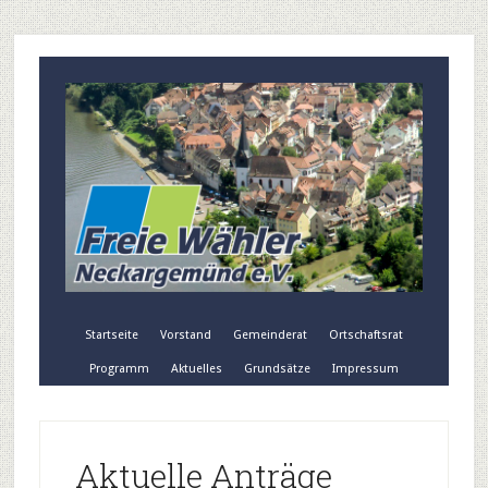
Startseite
Vorstand
Gemeinderat
Ortschaftsrat
Programm
Aktuelles
Grundsätze
Impressum
Aktuelle Anträge