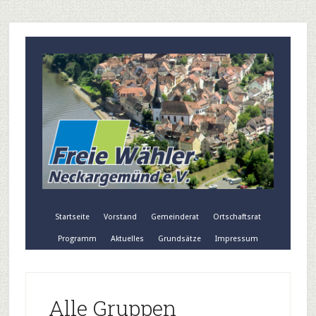
Startseite
Vorstand
Gemeinderat
Ortschaftsrat
Programm
Aktuelles
Grundsätze
Impressum
Alle Gruppen